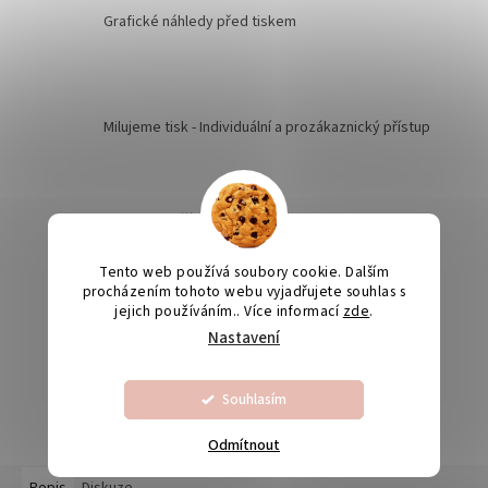
Grafické náhledy před tiskem
Milujeme tisk - Individuální a prozákaznický přístup
Kvalita je naší prioritou
Tento web používá soubory cookie. Dalším
procházením tohoto webu vyjadřujete souhlas s
Odesíláme na Slovensko
jejich používáním.. Více informací
zde
.
Nastavení
Výroba svatebních oznámení 5-10 dnů
Souhlasím
Odmítnout
Popis
Diskuze