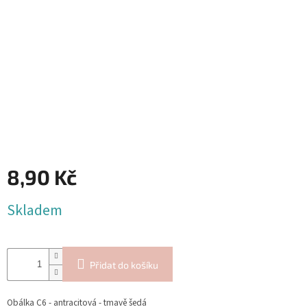
Blog
Inspirační
texty
Napište
nám
Přihlášení
8,90 Kč
Měrná
Skladem
cena:
Přidat do košíku
Obálka C6 - antracitová - tmavě šedá