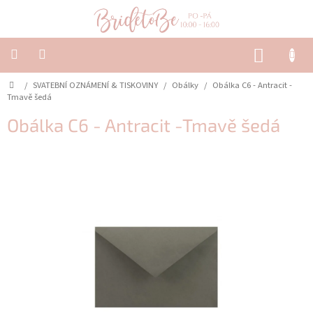
Přejít
na
obsah
NÁKUP
KOŠÍK
Domů
/
SVATEBNÍ OZNÁMENÍ & TISKOVINY
/
Obálky
/
Obálka C6 - Antracit -
SVATEBNÍ
OZNÁMENÍ
Tmavě šedá
&
TISKOVINY
Obálka C6 - Antracit -Tmavě šedá
SVATEBNÍ
DEKORACE
PŮJČOVNA
Často
kladené
dotazy
-
Svatební
oznámení
Svatební