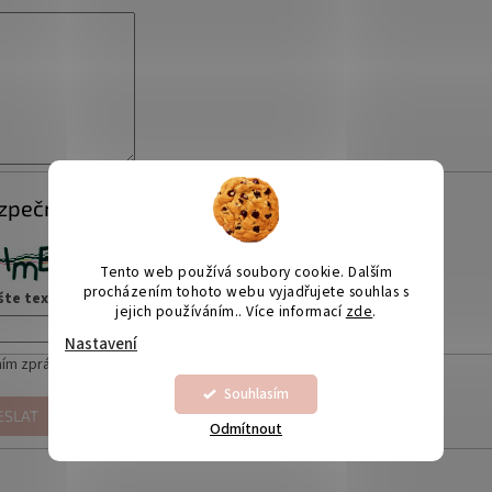
zpečnostní kontrola
Tento web používá soubory cookie. Dalším
procházením tohoto webu vyjadřujete souhlas s
šte text z obrázku
jejich používáním.. Více informací
zde
.
Nastavení
ím zprávy souhlasíte s
podmínkami ochrany osobních údajů
Souhlasím
ESLAT
Odmítnout