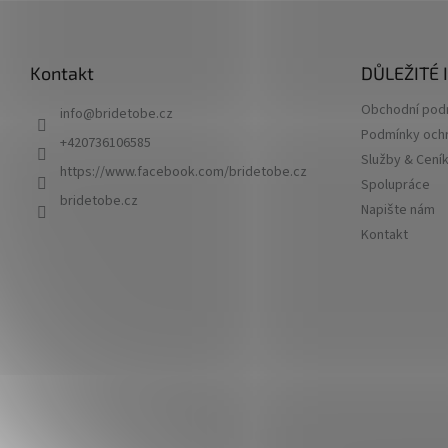
Z
á
p
Kontakt
DŮLEŽITÉ
a
t
Obchodní pod
info
@
bridetobe.cz
í
Podmínky ochr
+420736106585
Služby & Cení
https://www.facebook.com/bridetobe.cz
Spolupráce
bridetobe.cz
Napište nám
Kontakt