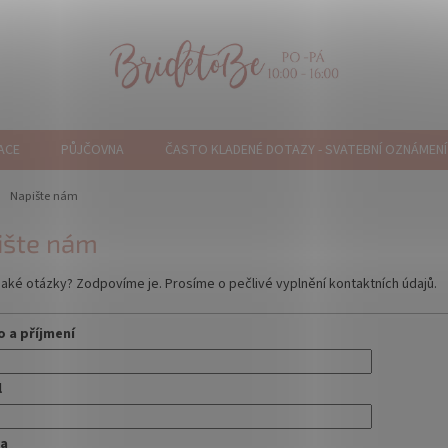
ACE
PŮJČOVNA
ČASTO KLADENÉ DOTAZY - SVATEBNÍ OZNÁMENÍ
ů
Napište nám
ište nám
aké otázky? Zodpovíme je. Prosíme o pečlivé vyplnění kontaktních údajů.
 a příjmení
l
va