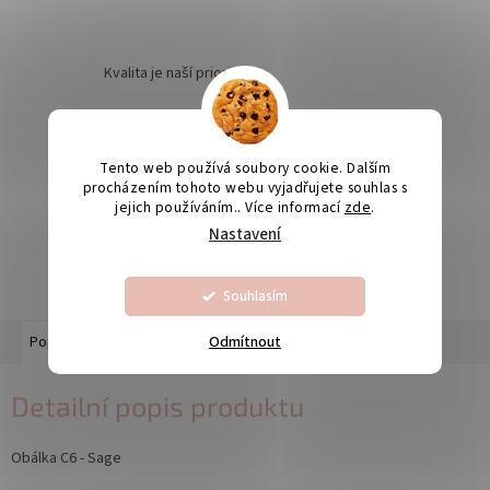
Kvalita je naší prioritou
Odesíláme na Slovensko
Tento web používá soubory cookie. Dalším
procházením tohoto webu vyjadřujete souhlas s
jejich používáním.. Více informací
zde
.
Nastavení
Výroba svatebních oznámení 5-10 dnů
Souhlasím
Odmítnout
Popis
Diskuze
Detailní popis produktu
Obálka C6 - Sage