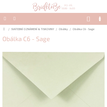
Přejít
na
obsah
NÁKUP
KOŠÍK
Domů
/
SVATEBNÍ OZNÁMENÍ & TISKOVINY
/
Obálky
/
Obálka C6 - Sage
SVATEBNÍ
OZNÁMENÍ
&
Obálka C6 - Sage
TISKOVINY
SVATEBNÍ
DEKORACE
PŮJČOVNA
Často
kladené
dotazy
-
Svatební
oznámení
Svatební