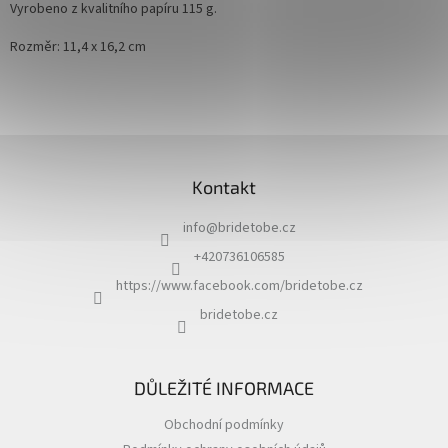
Vyrobeno z kvalitního papíru 115 g.
Rozměr: 11,4 x 16,2 cm
Z
á
Kontakt
p
a
info
@
bridetobe.cz
t
í
+420736106585
https://www.facebook.com/bridetobe.cz
bridetobe.cz
DŮLEŽITÉ INFORMACE
Obchodní podmínky