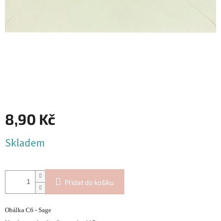
Blog
Inspirační
texty
Napište
nám
Přihlášení
8,90 Kč
Měrná
Skladem
cena:
Přidat do košíku
Obálka C6 - Sage