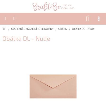
Přejít
na
obsah
NÁKUP
KOŠÍK
Domů
/
SVATEBNÍ OZNÁMENÍ & TISKOVINY
/
Obálky
/
Obálka DL - Nude
SVATEBNÍ
OZNÁMENÍ
&
Obálka DL - Nude
TISKOVINY
SVATEBNÍ
DEKORACE
PŮJČOVNA
Často
kladené
dotazy
-
Svatební
oznámení
Svatební