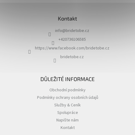
Z
á
Kontakt
p
a
info
@
bridetobe.cz
t
í
+420736106585
https://www.facebook.com/bridetobe.cz
bridetobe.cz
DŮLEŽITÉ INFORMACE
Obchodní podmínky
Podmínky ochrany osobních údajů
Služby & Ceník
Spolupráce
Napište nám
Kontakt