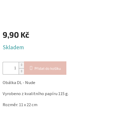
Blog
Inspirační
texty
Napište
nám
9,90 Kč
Přihlášení
Měrná
Skladem
cena:
Přidat do košíku
Obálka DL - Nude
Vyrobeno z kvalitního papíru 115 g.
Rozměr: 11 x 22 cm