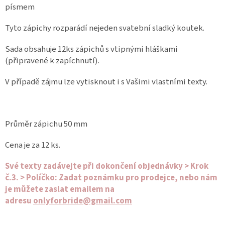
písmem
Tyto zápichy rozparádí nejeden svatební sladký koutek.
Sada obsahuje 12ks zápichů s vtipnými hláškami
(připravené k zapíchnutí).
V případě zájmu lze vytisknout i s Vašimi vlastními texty.
Průměr zápichu 50 mm
Cena je za 12 ks.
Své texty zadávejte při dokončení objednávky > Krok
č.3. > Políčko: Zadat poznámku pro prodejce, nebo nám
je můžete zaslat emailem na
adresu
onlyforbride@gmail.com