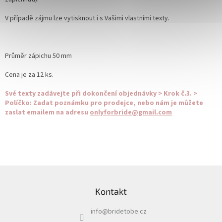
V případě zájmu lze vytisknout i s Vašimi vlastními texty.
Průměr zápichu 50 mm
Cena je za 12 ks.
Své texty zadávejte při dokončení objednávky > Krok č.3. >
Políčko: Zadat poznámku pro prodejce, nebo nám je můžete
zaslat emailem na adresu
onlyforbride@gmail.com
Z
á
Kontakt
p
a
info
@
bridetobe.cz
t