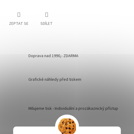
ZEPTAT SE
SDÍLET
Doprava nad 1990,- ZDARMA
Grafické náhledy před tiskem
Milujeme tisk - Individuální a prozákaznický přístup
Kvalita je naší prioritou