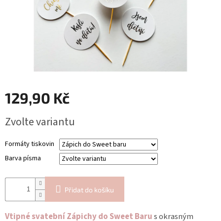
Blog
Inspirační
texty
Napište
nám
Přihlášení
129,90 Kč
Měrná
Zvolte variantu
cena:
Formáty tiskovin
Barva písma
Přidat do košíku
Vtipné svatební Zápichy do Sweet Baru
s okrasným