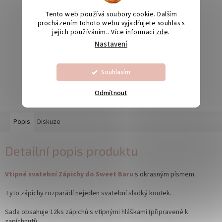
Tento web používá soubory cookie. Dalším
procházením tohoto webu vyjadřujete souhlas s
jejich používáním.. Více informací
zde
.
Odesíláme na Slovensko
Nastavení
Souhlasím
Výroba svatebních oznámení 5-10 dnů
Odmítnout
Popis
Diskuze
Detailní popis produktu
Vtipné svatební Zápichy do Sweet Baru
s okrasným písmem
Tyto zápichy rozparádí nejeden svatební sladký koutek.
Sada obsahuje 12ks zápichů s vtipnými hláškami (připravené k
zapíchnutí).