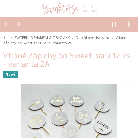
Přejít
na
obsah
NÁKUP
KOŠÍK
Domů
/
SVATEBNÍ OZNÁMENÍ & TISKOVINY
/
Doplňkové tiskoviny
/
Vtipné
SVATEBNÍ
OZNÁMENÍ
Zápichy do Sweet baru 12 ks - varianta 2A
&
TISKOVINY
Vtipné Zápichy do Sweet baru 12 ks
- varianta 2A
SVATEBNÍ
DEKORACE
Nové
PŮJČOVNA
Často
kladené
dotazy
-
Svatební
oznámení
Svatební