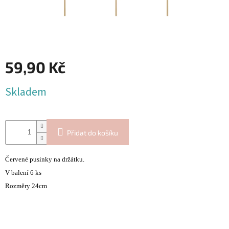
Blog
Inspirační
texty
Napište
nám
59,90 Kč
Přihlášení
Měrná
Skladem
cena:
Přidat do košíku
Č
ervené pusinky na držátku.
V balení 6 ks
Rozměry 24cm