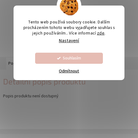
Odesíláme na Slovensko
Tento web používá soubory cookie. Dalším
procházením tohoto webu vyjadřujete souhlas s
jejich používáním.. Více informací
zde
.
Výroba svatebních oznámení 5-10 dnů
Nastavení
Souhlasím
Popis
Diskuze
Odmítnout
Detailní popis produktu
Popis produktu není dostupný
Z