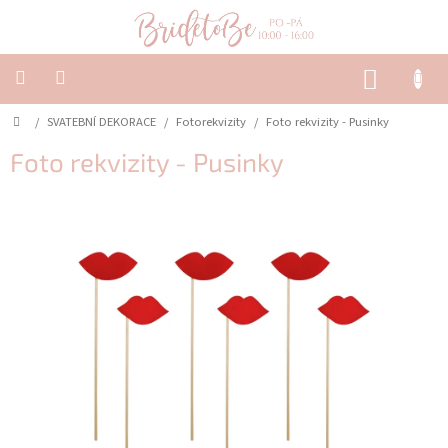
Přejít
na
obsah
NÁKUP
KOŠÍK
Domů
/
SVATEBNÍ DEKORACE
/
Fotorekvizity
/
Foto rekvizity - Pusinky
SVATEBNÍ
OZNÁMENÍ
&
Foto rekvizity - Pusinky
TISKOVINY
SVATEBNÍ
DEKORACE
PŮJČOVNA
Často
kladené
dotazy
-
Svatební
oznámení
Svatební