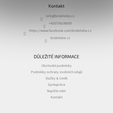
á
Kontakt
p
a
info
@
bridetobe.cz
t
í
+420736106585
https://www.facebook.com/bridetobe.cz
bridetobe.cz
DŮLEŽITÉ INFORMACE
Obchodní podmínky
Podmínky ochrany osobních údajů
Služby & Ceník
Spolupráce
Napište nám
Kontakt