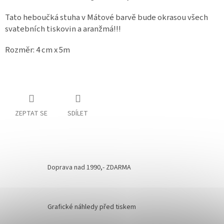
Tato heboučká stuha v Mátové barvě bude okrasou všech
svatebních tiskovin a aranžmá!!!
Rozměr: 4 cm x 5m
ZEPTAT SE
SDÍLET
Doprava nad 1990,- ZDARMA
Grafické náhledy před tiskem