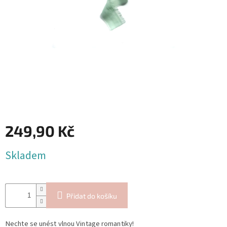
Blog
Inspirační
texty
Napište
nám
Přihlášení
249,90 Kč
Měrná
Skladem
cena:
Přidat do košíku
Nechte se unést vlnou Vintage romantiky!