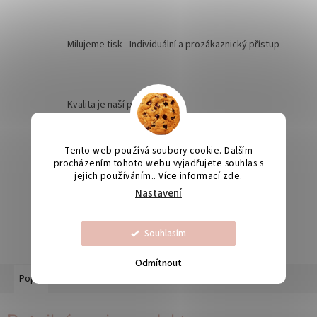
Milujeme tisk - Individuální a prozákaznický přístup
Kvalita je naší prioritou
Tento web používá soubory cookie. Dalším
Odesíláme na Slovensko
procházením tohoto webu vyjadřujete souhlas s
jejich používáním.. Více informací
zde
.
Nastavení
Výroba svatebních oznámení 5-10 dnů
Souhlasím
Odmítnout
Popis
Diskuze