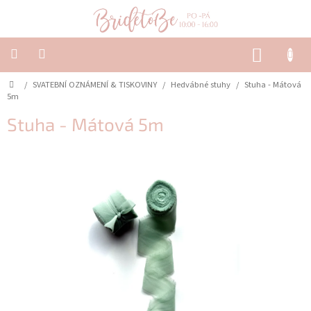
Přejít
na
obsah
NÁKUP
KOŠÍK
Domů
/
SVATEBNÍ OZNÁMENÍ & TISKOVINY
/
Hedvábné stuhy
/
Stuha - Mátová
SVATEBNÍ
OZNÁMENÍ
5m
&
TISKOVINY
Stuha - Mátová 5m
SVATEBNÍ
DEKORACE
PŮJČOVNA
Často
kladené
dotazy
-
Svatební
oznámení
Svatební