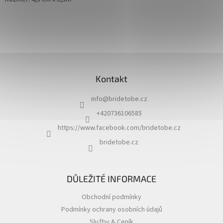
Z
á
Kontakt
p
a
info
@
bridetobe.cz
t
í
+420736106585
https://www.facebook.com/bridetobe.cz
bridetobe.cz
DŮLEŽITÉ INFORMACE
Obchodní podmínky
Podmínky ochrany osobních údajů
Služby & Ceník