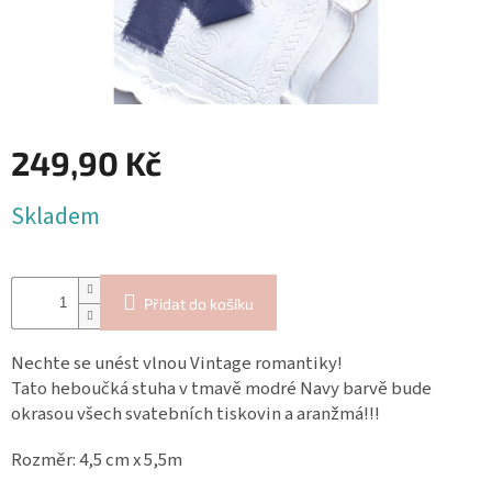
Blog
Inspirační
texty
Napište
nám
249,90 Kč
Přihlášení
Měrná
Skladem
cena:
Přidat do košíku
Nechte se unést vlnou Vintage romantiky!
Tato heboučká stuha v tmavě modré Navy barvě bude
okrasou všech svatebních tiskovin a aranžmá!!!
Rozměr: 4,5 cm x 5,5m