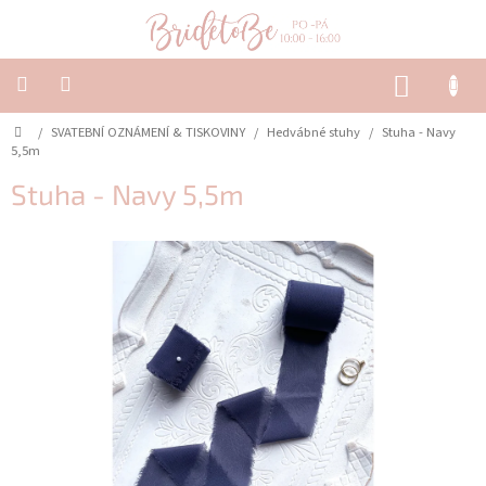
Přejít
na
obsah
NÁKUP
KOŠÍK
Domů
/
SVATEBNÍ OZNÁMENÍ & TISKOVINY
/
Hedvábné stuhy
/
Stuha - Navy
SVATEBNÍ
OZNÁMENÍ
5,5m
&
TISKOVINY
Stuha - Navy 5,5m
SVATEBNÍ
DEKORACE
PŮJČOVNA
Často
kladené
dotazy
-
Svatební
oznámení
Svatební