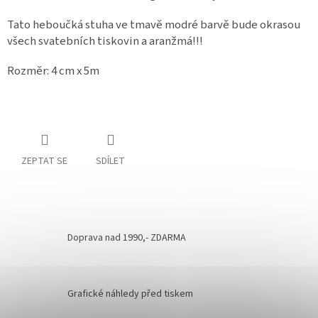
Tato heboučká stuha ve tmavě modré barvě bude okrasou
všech svatebních tiskovin a aranžmá!!!
Rozměr: 4 cm x 5m
ZEPTAT SE
SDÍLET
Doprava nad 1990,- ZDARMA
Grafické náhledy před tiskem