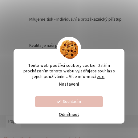
Milujeme tisk - Individuální a prozákaznický přístup
Kvalita je naší prioritou
Tento web používá soubory cookie. Dalším
Odesíláme na Slovensko
procházením tohoto webu vyjadřujete souhlas s
jejich používáním.. Více informací
zde
.
Nastavení
Výroba svatebních oznámení 5-10 dnů
Souhlasím
Odmítnout
Popis
Diskuze