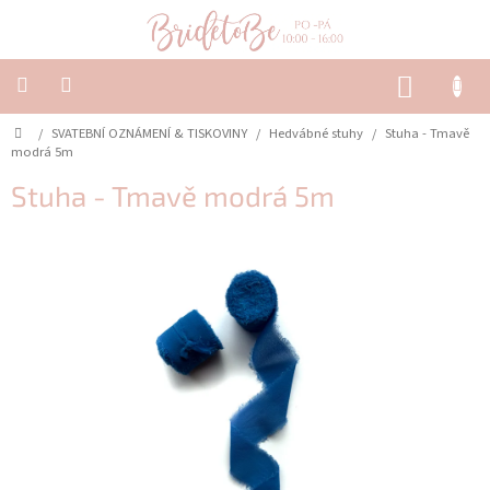
Přejít
na
obsah
NÁKUP
KOŠÍK
Domů
/
SVATEBNÍ OZNÁMENÍ & TISKOVINY
/
Hedvábné stuhy
/
Stuha - Tmavě
SVATEBNÍ
OZNÁMENÍ
modrá 5m
&
TISKOVINY
Stuha - Tmavě modrá 5m
SVATEBNÍ
DEKORACE
PŮJČOVNA
Často
kladené
dotazy
-
Svatební
oznámení
Svatební