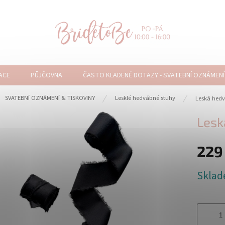
ACE
PŮJČOVNA
ČASTO KLADENÉ DOTAZY - SVATEBNÍ OZNÁMENÍ
ů
SVATEBNÍ OZNÁMENÍ & TISKOVINY
Lesklé hedvábné stuhy
Leská hedv
Lesk
229
Měrná
Skla
cena: