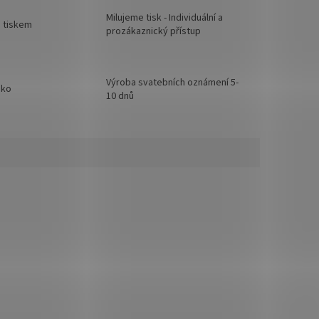
Milujeme tisk - Individuální a
d tiskem
prozákaznický přístup
Výroba svatebních oznámení 5-
sko
10 dnů