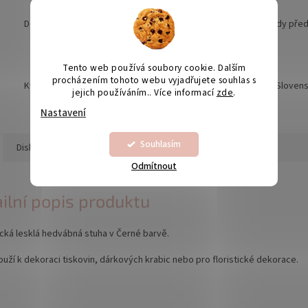
Doprava nad 1990,- ZDARMA
Grafické náhledy pře
Tento web používá soubory cookie. Dalším
procházením tohoto webu vyjadřujete souhlas s
Kvalita je naší prioritou
Odesíláme na Sloven
jejich používáním.. Více informací
zde
.
Nastavení
Souhlasím
Diskuze
Odmítnout
ilní popis produktu
cká lesklá hedvábná stuha v Černé barvě.
ouží k dekoraci tiskovin, dárkových krabic nebo pro floristické dekorace.