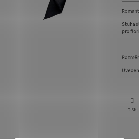
Romanti
Stuha s
pro flor
Rozměr:
Uvedená
TISK