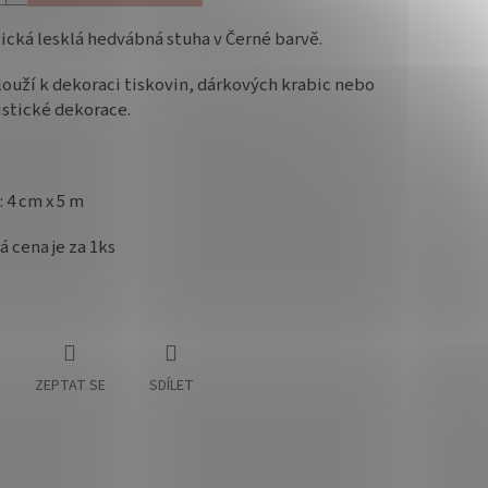
cká lesklá hedvábná stuha v Černé barvě.
louží k dekoraci tiskovin, dárkových krabic nebo
istické dekorace.
 4 cm x 5 m
 cena je za 1ks
ZEPTAT SE
SDÍLET