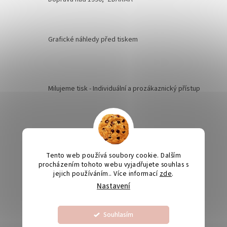
Grafické náhledy před tiskem
Milujeme tisk - Individuální a prozákaznický přístup
Kvalita je naší prioritou
Tento web používá soubory cookie. Dalším
procházením tohoto webu vyjadřujete souhlas s
Odesíláme na Slovensko
jejich používáním.. Více informací
zde
.
Nastavení
Výroba svatebních oznámení 5-10 dnů
Souhlasím