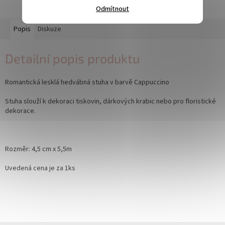
Odmítnout
Popis
Diskuze
Detailní popis produktu
Romantická lesklá hedvábná stuha v barvě Cappuccino
Stuha slouží k dekoraci tiskovin, dárkových krabic nebo pro floristické
dekorace.
Rozměr: 4,5 cm x 5,5m
Uvedená cena je za 1ks