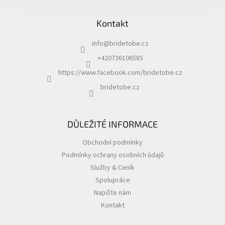
Z
á
Kontakt
p
a
info
@
bridetobe.cz
t
í
+420736106585
https://www.facebook.com/bridetobe.cz
bridetobe.cz
DŮLEŽITÉ INFORMACE
Obchodní podmínky
Podmínky ochrany osobních údajů
Služby & Ceník
Spolupráce
Napište nám
Kontakt