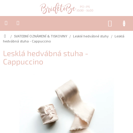
Přejít
na
obsah
NÁKUP
KOŠÍK
Domů
/
SVATEBNÍ OZNÁMENÍ & TISKOVINY
/
Lesklé hedvábné stuhy
/
Lesklá
SVATEBNÍ
OZNÁMENÍ
hedvábná stuha - Cappuccino
&
TISKOVINY
Lesklá hedvábná stuha -
Cappuccino
SVATEBNÍ
DEKORACE
PŮJČOVNA
Často
kladené
dotazy
-
Svatební
oznámení
Svatební