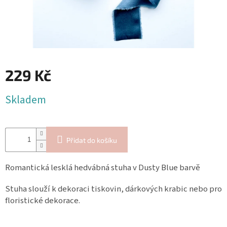
Blog
Inspirační
texty
Napište
nám
229 Kč
Přihlášení
Měrná
Skladem
cena:
Přidat do košíku
Romantická lesklá hedvábná stuha v Dusty Blue barvě
Stuha slouží k dekoraci tiskovin, dárkových krabic nebo pro
floristické dekorace.