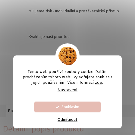
Milujeme tisk - Individuální a prozákaznický přístup
Kvalita je naší prioritou
Odesíláme na Slovensko
Tento web používá soubory cookie. Dalším
procházením tohoto webu vyjadřujete souhlas s
jejich používáním.. Více informací
zde
.
Výroba svatebních oznámení 5-10 dnů
Nastavení
Souhlasím
Popis
Diskuze
Odmítnout
Detailní popis produktu