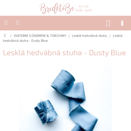
Přejít
na
obsah
NÁKUP
KOŠÍK
Domů
/
SVATEBNÍ OZNÁMENÍ & TISKOVINY
/
Lesklé hedvábné stuhy
/
Lesklá
SVATEBNÍ
OZNÁMENÍ
hedvábná stuha - Dusty Blue
&
TISKOVINY
Lesklá hedvábná stuha - Dusty Blue
SVATEBNÍ
DEKORACE
PŮJČOVNA
Často
kladené
dotazy
-
Svatební
oznámení
Svatební