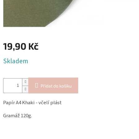
Blog
Inspirační
texty
Napište
nám
19,90 Kč
Přihlášení
Měrná
Skladem
cena:
Přidat do košíku
Papír A4 Khaki - včelí plást
Gramáž 120g.