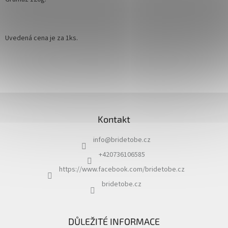
Uvedená cena je za 1ks.
Z
á
Kontakt
p
a
info
@
bridetobe.cz
t
í
+420736106585
https://www.facebook.com/bridetobe.cz
bridetobe.cz
DŮLEŽITÉ INFORMACE