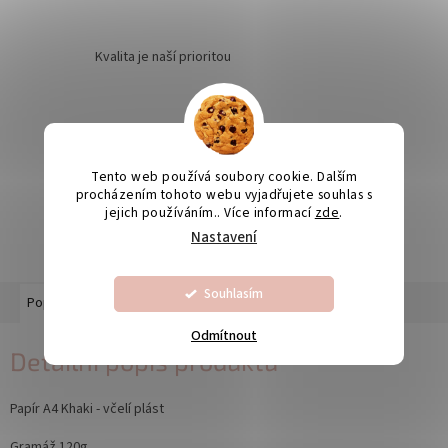
Kvalita je naší prioritou
Odesíláme na Slovensko
Tento web používá soubory cookie. Dalším
procházením tohoto webu vyjadřujete souhlas s
jejich používáním.. Více informací
zde
.
Výroba svatebních oznámení 5-10 dnů
Nastavení
Souhlasím
Popis
Diskuze
Odmítnout
Detailní popis produktu
Papír A4 Khaki - včelí plást
Gramáž 120g.