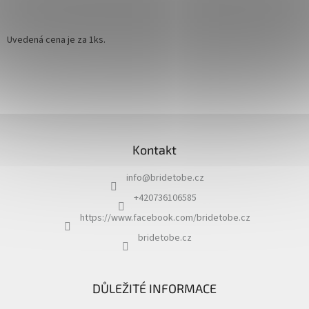
Uvedená cena je za 1ks.
Z
á
Kontakt
p
a
info
@
bridetobe.cz
t
í
+420736106585
https://www.facebook.com/bridetobe.cz
bridetobe.cz
DŮLEŽITÉ INFORMACE