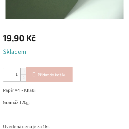
Blog
Inspirační
texty
Napište
nám
19,90 Kč
Přihlášení
Měrná
Skladem
cena:
Přidat do košíku
Papír A4 - Khaki
Gramáž 120g.
Uvedená cena je za 1ks.