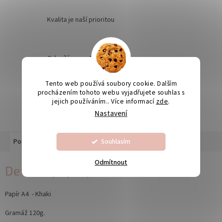
Kvalita je naší prioritou
Odesíláme na Slovensko
Tento web používá soubory cookie. Dalším
procházením tohoto webu vyjadřujete souhlas s
Výroba svatebních oznámení 5-10 dnů
jejich používáním.. Více informací
zde
.
Nastavení
Souhlasím
Popis
Diskuze
Odmítnout
Detailní popis produktu
Papír A4 - Khaki
Gramáž 120g.