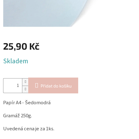
Blog
Inspirační
texty
Napište
nám
25,90 Kč
Přihlášení
Měrná
Skladem
cena:
Přidat do košíku
Papír A4 - Šedomodrá
Gramáž 250g.
Uvedená cena je za 1ks.