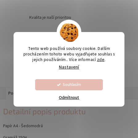
Kvalita je naší prioritou
Odesíláme na Slovensko
Tento web používá soubory cookie. Dalším
procházením tohoto webu vyjadřujete souhlas s
jejich používáním.. Více informací
zde
.
Výroba svatebních oznámení 5-10 dnů
Nastavení
Souhlasím
Popis
Diskuze
Odmítnout
Detailní popis produktu
Papír A4 - Šedomodrá
Gramáž 250g.