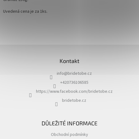
Uvedená cena je za 1ks.
Z
á
Kontakt
p
a
info
@
bridetobe.cz
t
í
+420736106585
https://www.facebook.com/bridetobe.cz
bridetobe.cz
DŮLEŽITÉ INFORMACE
Obchodní podmínky