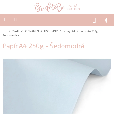
Přejít
na
obsah
NÁKUP
KOŠÍK
Domů
/
SVATEBNÍ OZNÁMENÍ & TISKOVINY
/
Papíry A4
/
Papír A4 250g -
SVATEBNÍ
OZNÁMENÍ
Šedomodrá
&
TISKOVINY
Papír A4 250g - Šedomodrá
SVATEBNÍ
DEKORACE
PŮJČOVNA
Často
kladené
dotazy
-
Svatební
oznámení
Svatební