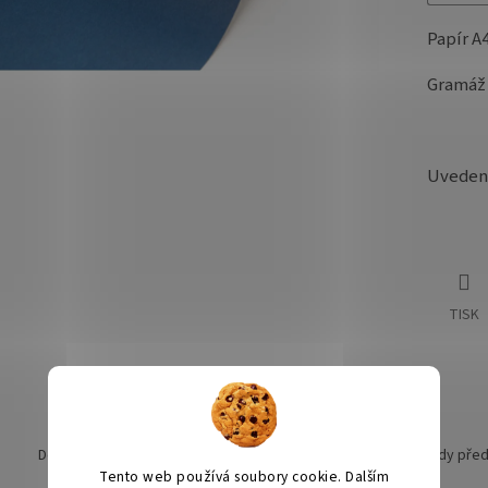
Papír A
Gramáž 
Uvedená
TISK
Doprava nad 1990,- ZDARMA
Grafické náhledy pře
Tento web používá soubory cookie. Dalším