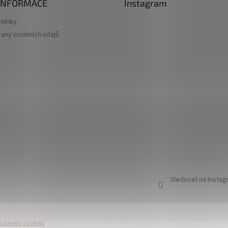
 INFORMACE
Instagram
mínky
any osobních údajů
k
Sledovat na Insta
astavení cookies