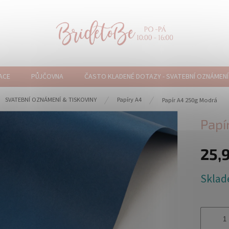
ACE
PŮJČOVNA
ČASTO KLADENÉ DOTAZY - SVATEBNÍ OZNÁMENÍ
ů
SVATEBNÍ OZNÁMENÍ & TISKOVINY
Papíry A4
Papír A4 250g Modrá
Papí
25,
Měrná
Skla
cena: