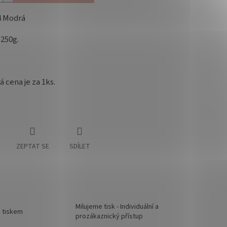
4 Modrá
250g.
 cena je za 1ks.
ZEPTAT SE
SDÍLET
Milujeme tisk - Individuální a
d tiskem
prozákaznický přístup