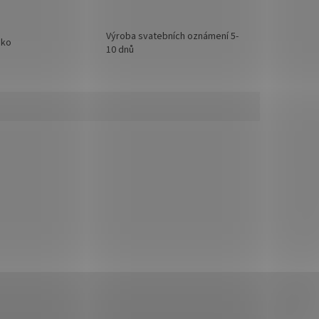
Výroba svatebních oznámení 5-
sko
10 dnů