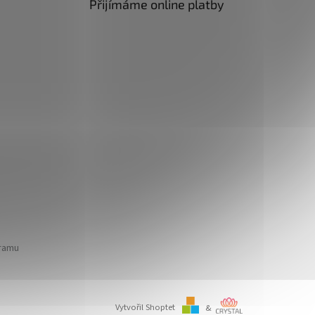
Přijímáme online platby
gramu
Vytvořil Shoptet
&