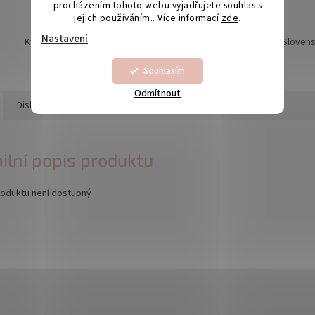
procházením tohoto webu vyjadřujete souhlas s
jejich používáním.. Více informací
zde
.
Nastavení
Kvalita je naší prioritou
Odesíláme na Sloven
Souhlasím
Odmítnout
Diskuze
ilní popis produktu
roduktu není dostupný