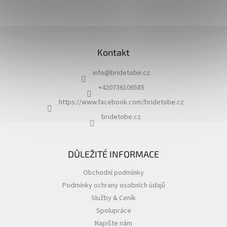
Z
á
Kontakt
p
a
info
@
bridetobe.cz
t
í
+420736106585
https://www.facebook.com/bridetobe.cz
bridetobe.cz
DŮLEŽITÉ INFORMACE
Obchodní podmínky
Podmínky ochrany osobních údajů
Služby & Ceník
Spolupráce
Napište nám