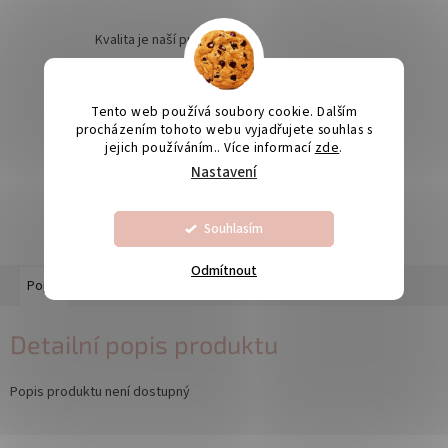
Kvalita je naší prioritou
Tento web používá soubory cookie. Dalším
Odesíláme na Slovensko
procházením tohoto webu vyjadřujete souhlas s
jejich používáním.. Více informací
zde
.
Nastavení
Výroba svatebních oznámení 5-10 dnů
Souhlasím
Odmítnout
Popis
Diskuze
Detailní popis produktu
Popis produktu není dostupný