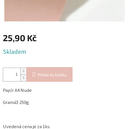
Blog
Inspirační
texty
Napište
nám
25,90 Kč
Přihlášení
Měrná
Skladem
cena:
Přidat do košíku
Papír A4 Nude
Gramáž 250g.
Uvedená cena je za 1ks.