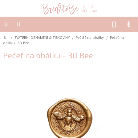
Přejít
na
obsah
NÁKUP
KOŠÍK
Domů
/
SVATEBNÍ OZNÁMENÍ & TISKOVINY
/
Pečetě na obálky
/
Pečeť na
SVATEBNÍ
OZNÁMENÍ
obálku - 3D Bee
&
TISKOVINY
Pečeť na obálku - 3D Bee
SVATEBNÍ
DEKORACE
PŮJČOVNA
Často
kladené
dotazy
-
Svatební
oznámení
Svatební