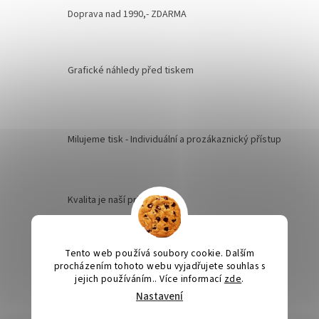
Doprava nad 1990,- ZDARMA
Grafické náhledy před tiskem
Milujeme tisk - Individuální a prozákaznický přístup
Kvalita je naší prioritou
Tento web používá soubory cookie. Dalším
Odesíláme na Slovensko
procházením tohoto webu vyjadřujete souhlas s
jejich používáním.. Více informací
zde
.
Nastavení
Výroba svatebních oznámení 5-10 dnů