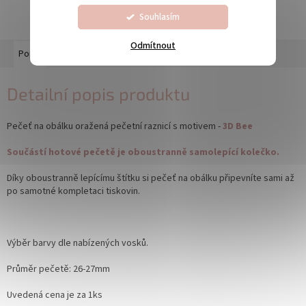
Souhlasím
Odmítnout
Popis
Diskuze
Detailní popis produktu
Pečeť na obálku oražená pečetní raznicí s motivem -
3D Bee
Součástí hotové pečetě je oboustranně samolepící kolečko.
Díky oboustranně lepícímu štítku si pečeť na obálku připevníte sami až
po samotné kompletaci tiskovin.
Výběr barvy dle nabízených vosků.
Průměr pečetě: 26-27mm
Uvedená cena je za 1ks