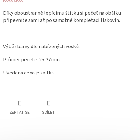
kolečko.
Díky oboustranně lepícímu štítku si pečeť na obálku
připevníte sami až po samotné kompletaci tiskovin.
Výběr barvy dle nabízených vosků.
Průměr pečetě: 26-27mm
Uvedená cena je za 1ks
ZEPTAT SE
SDÍLET