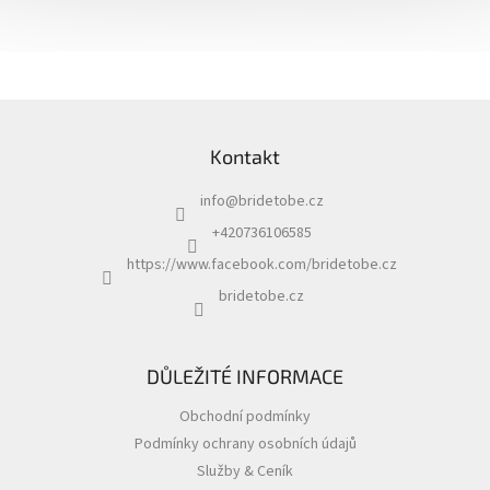
Z
á
Kontakt
p
a
info
@
bridetobe.cz
t
í
+420736106585
https://www.facebook.com/bridetobe.cz
bridetobe.cz
DŮLEŽITÉ INFORMACE
Obchodní podmínky
Podmínky ochrany osobních údajů
Služby & Ceník