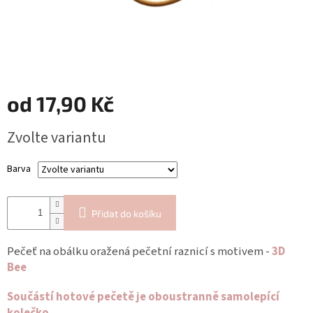
Blog
Inspirační
texty
Napište
nám
od
17,90 Kč
Přihlášení
Měrná
Zvolte variantu
cena:
Barva
Přidat do košíku
Pečeť na obálku oražená pečetní raznicí s motivem -
3D
Bee
Součástí hotové pečetě je oboustranně samolepící