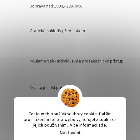
Doprava nad 1990,- ZDARMA
Grafické náhledy před tiskem
Milujeme tisk - Individuální a prozákaznický přístup
Kvalita je naší prioritou
Odesíláme na Slovensko
Tento web používá soubory cookie. Dalším
procházením tohoto webu vyjadřujete souhlas s
jejich používáním.. Více informací
zde
.
Nastavení
Výroba svatebních oznámení 5-10 dnů