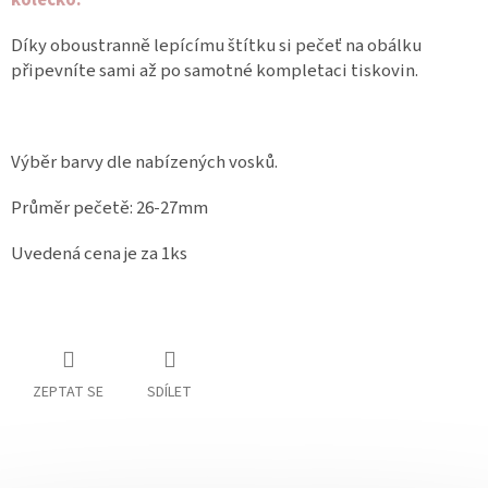
kolečko.
Díky oboustranně lepícímu štítku si pečeť na obálku
připevníte sami až po samotné kompletaci tiskovin.
Výběr barvy dle nabízených vosků.
Průměr pečetě: 26-27mm
Uvedená cena je za 1ks
ZEPTAT SE
SDÍLET