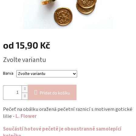
Blog
Inspirační
texty
Napište
nám
od
15,90 Kč
Přihlášení
Měrná
Zvolte variantu
cena:
Barva
Přidat do košíku
Pečeť na obálku oražená pečetní raznicí s motivem gotické
lilie -
L. Flower
Součástí hotové pečetě je oboustranně samolepící