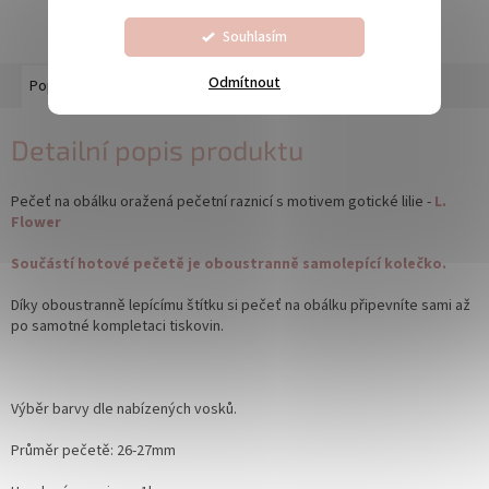
Souhlasím
Odmítnout
Popis
Diskuze
Detailní popis produktu
Pečeť na obálku oražená pečetní raznicí s motivem gotické lilie -
L.
Flower
Součástí hotové pečetě je oboustranně samolepící kolečko.
Díky oboustranně lepícímu štítku si pečeť na obálku připevníte sami až
po samotné kompletaci tiskovin.
Výběr barvy dle nabízených vosků.
Průměr pečetě: 26-27mm