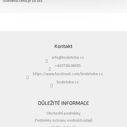
Uvedená cena je za 1ks
Z
á
Kontakt
p
a
info
@
bridetobe.cz
t
í
+420736106585
https://www.facebook.com/bridetobe.cz
bridetobe.cz
DŮLEŽITÉ INFORMACE
Obchodní podmínky
Podmínky ochrany osobních údajů