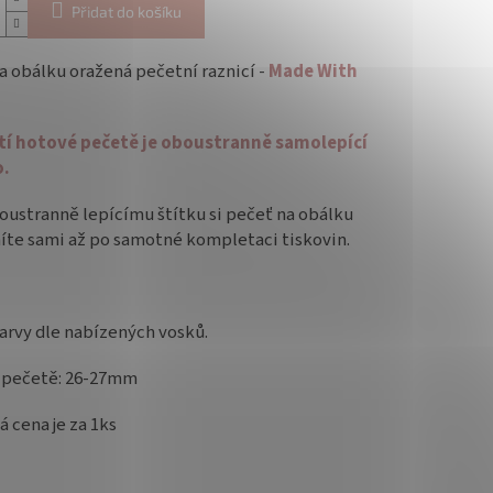
Přidat do košíku
a obálku oražená pečetní raznicí -
Made With
tí hotové pečetě je oboustranně samolepící
o.
oustranně lepícímu štítku si pečeť na obálku
íte sami až po samotné kompletaci tiskovin.
arvy dle nabízených vosků.
 pečetě: 26-27mm
 cena je za 1ks