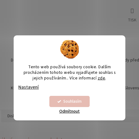
TISK
Doprava nad 1990,- ZDARMA
Grafické náhledy pře
Tento web používá soubory cookie. Dalším
procházením tohoto webu vyjadřujete souhlas s
jejich používáním.. Více informací
zde
.
Nastavení
Kvalita je naší prioritou
Odesíláme na Sloven
Souhlasím
Odmítnout
Diskuze