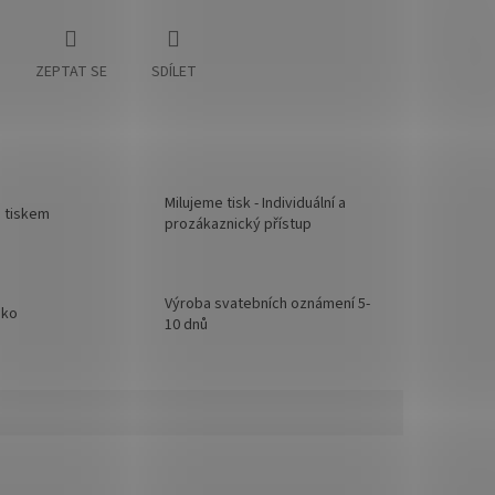
ZEPTAT SE
SDÍLET
Milujeme tisk - Individuální a
d tiskem
prozákaznický přístup
Výroba svatebních oznámení 5-
sko
10 dnů