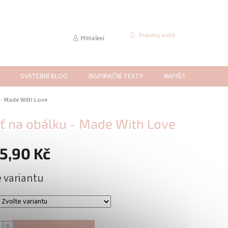
NÁKUPNÍ
Prázdný košík
Přihlášení
KOŠÍK
SVATEBNÍ BLOG
INSPIRAČNÍ TEXTY
NAPIŠTE NÁM
 - Made With Love
ť na obálku - Made With Love
5,90 Kč
e variantu