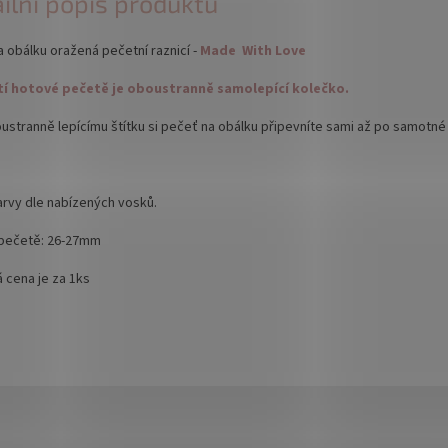
ilní popis produktu
 obálku oražená pečetní raznicí -
Made With Love
í hotové pečetě je oboustranně samolepící kolečko.
ustranně lepícímu štítku si pečeť na obálku připevníte sami až po samotné 
arvy dle nabízených vosků.
pečetě: 26-27mm
 cena je za 1ks