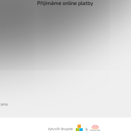
Přijímáme online platby
gramu
Vytvořil Shoptet
&