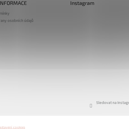
 INFORMACE
Instagram
mínky
any osobních údajů
k
Sledovat na Insta
astavení cookies