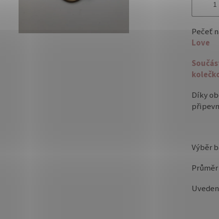
Pečeť n
Love
Součás
kolečk
Díky ob
připevn
Výběr b
Průměr
Uvedená