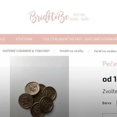
ACE
PŮJČOVNA
ČASTO KLADENÉ DOTAZY - SVATEBNÍ OZNÁMENÍ
ů
SVATEBNÍ OZNÁMENÍ & TISKOVINY
Pečetě na obálky
Pečeť na obálku
Peče
od
1
Měrná
Zvolt
cena:
Barva