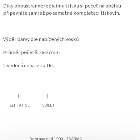
Díky oboustranně lepícímu štítku si pečeť na obálku
připevníte sami až po samotné kompletaci tiskovin.
Výběr barvy dle nabízených vosků.
Průměr pečetě: 26-27mm
Uvedená cena je za 1ks
ZEPTAT SE
SDÍLET
Doprava nad 1990,- ZDARMA