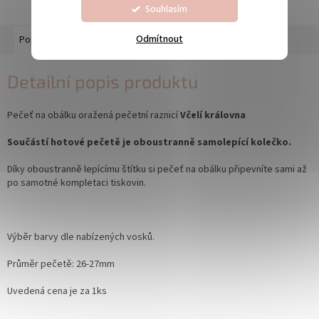
Souhlasím
Odmítnout
Popis
Diskuze
Detailní popis produktu
Pečeť na obálku oražená pečetní raznicí
Včelí královna
Součástí hotové pečetě je oboustranně samolepící kolečko.
Díky oboustranně lepícímu štítku si pečeť na obálku připevníte sami až
po samotné kompletaci tiskovin.
Výběr barvy dle nabízených vosků.
Průměr pečetě: 26-27mm
Uvedená cena je za 1ks