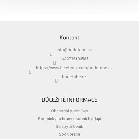
Z
á
Kontakt
p
a
info
@
bridetobe.cz
t
í
+420736106585
https://www.facebook.com/bridetobe.cz
bridetobe.cz
DŮLEŽITÉ INFORMACE
Obchodní podmínky
Podmínky ochrany osobních údajů
Služby & Ceník
Spolupráce