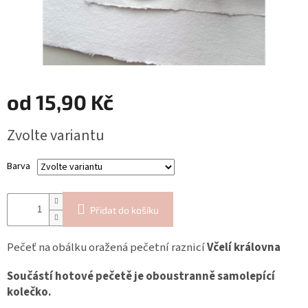
Blog
Inspirační
texty
Napište
nám
od
15,90 Kč
Přihlášení
Měrná
Zvolte variantu
cena:
Barva
Přidat do košíku
Pečeť na obálku oražená pečetní raznicí
Včelí královna
Součástí hotové pečetě je oboustranně samolepící
kolečko.