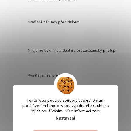
Grafické náhledy před tiskem
Milujeme tisk - Individuální a prozákaznický přístup
Kvalita je naší prioritou
Odesíláme na Slovensko
Tento web používá soubory cookie. Dalším
procházením tohoto webu vyjadřujete souhlas s
jejich používáním.. Více informací
zde
.
Nastavení
Výroba svatebních oznámení 5-10 dnů