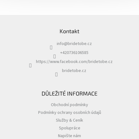
Z
á
Kontakt
p
a
info
@
bridetobe.cz
t
í
+420736106585
https://www.facebook.com/bridetobe.cz
bridetobe.cz
DŮLEŽITÉ INFORMACE
Obchodní podmínky
Podmínky ochrany osobních údajů
Služby & Ceník
Spolupráce
Napište nám