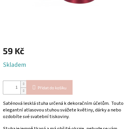
Blog
Inspirační
texty
Napište
nám
Přihlášení
59 Kč
Měrná
Skladem
cena:
Přidat do košíku
Saténová lesklá stuha určená k dekoračním účelům. Touto
elegantní atlasovou stuhou svážete květiny, dárky a nebo
ozdobíte své svatební tiskoviny.
Stuha je jemně tkaná a
má obšité okraje, nebude se vám