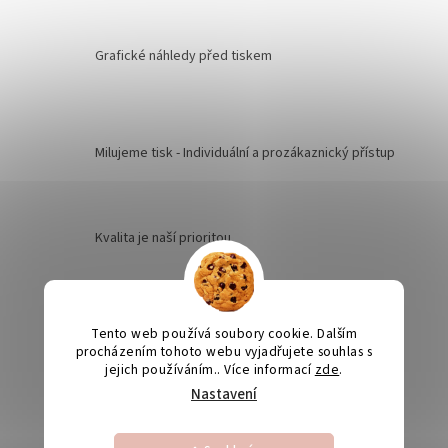
Grafické náhledy před tiskem
Milujeme tisk - Individuální a prozákaznický přístup
Kvalita je naší prioritou
Odesíláme na Slovensko
Tento web používá soubory cookie. Dalším
procházením tohoto webu vyjadřujete souhlas s
jejich používáním.. Více informací
zde
.
Nastavení
Výroba svatebních oznámení 5-10 dnů