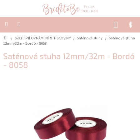
Přejít
na
obsah
NÁKUP
KOŠÍK
Domů
/
SVATEBNÍ OZNÁMENÍ & TISKOVINY
/
Saténové stuhy
/
Saténová stuha
SVATEBNÍ
OZNÁMENÍ
12mm/32m - Bordó - 8058
&
TISKOVINY
Saténová stuha 12mm/32m - Bordó
- 8058
SVATEBNÍ
DEKORACE
PŮJČOVNA
Často
kladené
dotazy
-
Svatební
oznámení
Svatební