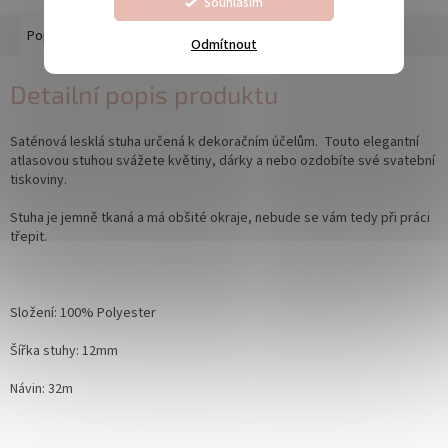
Souhlasím
Popis
Diskuze
Odmítnout
Detailní popis produktu
Saténová lesklá stuha určená k dekoračním účelům. Touto elegantní
atlasovou stuhou svážete květiny, dárky a nebo ozdobíte své svatební
tiskoviny.
Stuha je jemně tkaná a
má obšité okraje, nebude se vám tedy při práci
třepit.
Složení: 100% Polyester
Šířka stuhy: 12mm
Návin: 32m