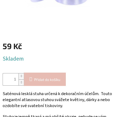
Blog
Inspirační
texty
Napište
nám
Přihlášení
59 Kč
Měrná
Skladem
cena:
Přidat do košíku
Saténová lesklá stuha určená k dekoračním účelům. Touto
elegantní atlasovou stuhou svážete květiny, dárky a nebo
ozdobíte své svatební tiskoviny.
Stuha je jemně tkaná a
má obšité okraje, nebude se vám