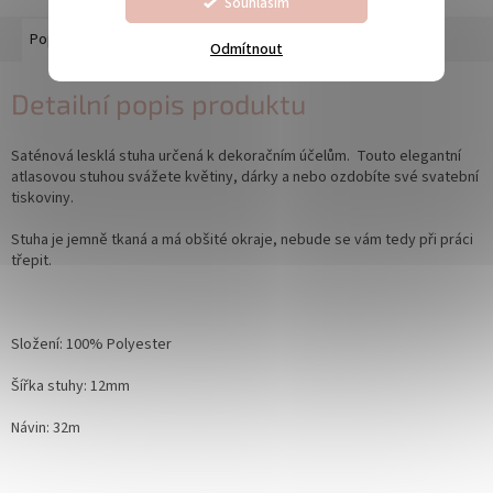
Souhlasím
Popis
Diskuze
Odmítnout
Detailní popis produktu
Saténová lesklá stuha určená k dekoračním účelům. Touto elegantní
atlasovou stuhou svážete květiny, dárky a nebo ozdobíte své svatební
tiskoviny.
Stuha je jemně tkaná a
má obšité okraje, nebude se vám tedy při práci
třepit.
Složení: 100% Polyester
Šířka stuhy: 12mm
Návin: 32m