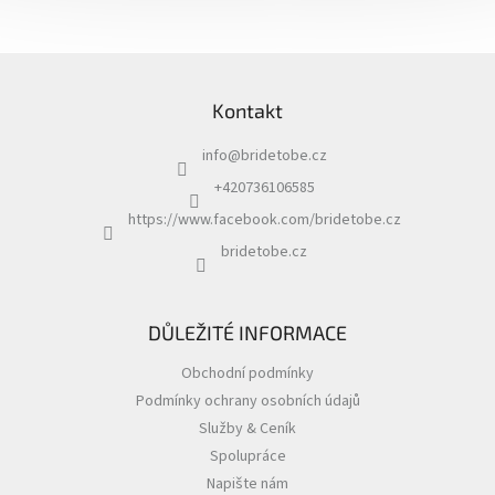
Z
á
Kontakt
p
a
info
@
bridetobe.cz
t
í
+420736106585
https://www.facebook.com/bridetobe.cz
bridetobe.cz
DŮLEŽITÉ INFORMACE
Obchodní podmínky
Podmínky ochrany osobních údajů
Služby & Ceník
Spolupráce
Napište nám