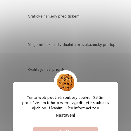
Grafické náhledy před tiskem
Milujeme tisk - Individuální a prozákaznický přístup
Kvalita je naší prioritou
Odesíláme na Slovensko
Tento web používá soubory cookie. Dalším
procházením tohoto webu vyjadřujete souhlas s
jejich používáním.. Více informací
zde
.
Nastavení
Výroba svatebních oznámení 5-10 dnů