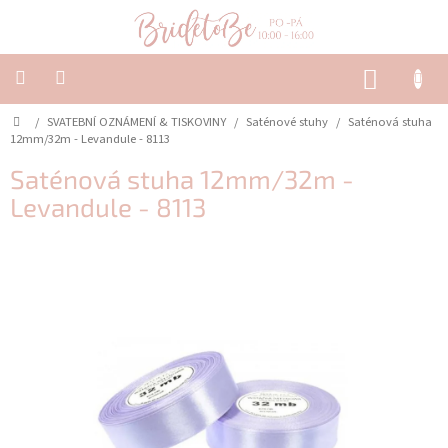
Přejít
na
obsah
NÁKUP
KOŠÍK
Domů
/
SVATEBNÍ OZNÁMENÍ & TISKOVINY
/
Saténové stuhy
/
Saténová stuha
SVATEBNÍ
OZNÁMENÍ
12mm/32m - Levandule - 8113
&
TISKOVINY
Saténová stuha 12mm/32m -
Levandule - 8113
SVATEBNÍ
DEKORACE
PŮJČOVNA
Často
kladené
dotazy
-
Svatební
oznámení
Svatební