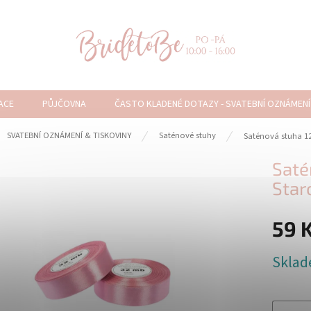
ACE
PŮJČOVNA
ČASTO KLADENÉ DOTAZY - SVATEBNÍ OZNÁMENÍ
ů
SVATEBNÍ OZNÁMENÍ & TISKOVINY
Saténové stuhy
Saténová stuha 1
Saté
Star
59 
Měrná
Skla
cena: