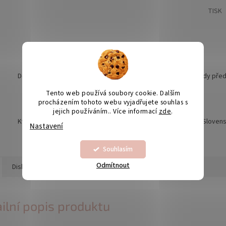
TISK
Doprava nad 1990,- ZDARMA
Grafické náhledy pře
Tento web používá soubory cookie. Dalším
procházením tohoto webu vyjadřujete souhlas s
jejich používáním.. Více informací
zde
.
Kvalita je naší prioritou
Odesíláme na Sloven
Nastavení
Souhlasím
Odmítnout
Diskuze
ilní popis produktu