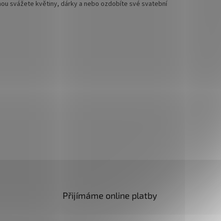
hou svážete květiny, dárky a nebo ozdobíte své svatební
Přijímáme online platby