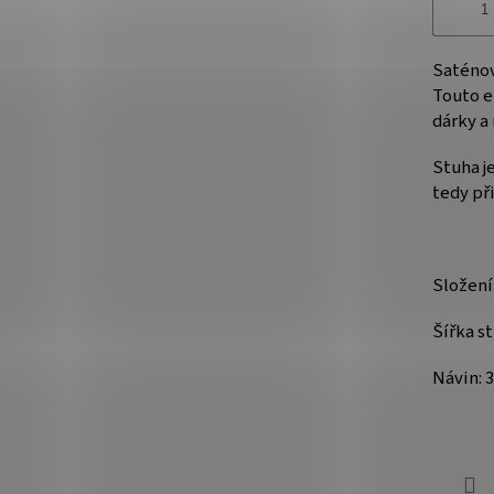
Saténov
Touto e
dárky a
Stuha j
tedy při
Složení
Šířka s
Návin: 