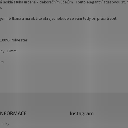
 lesklá stuha určená k dekoračním účelům. Touto elegantní atlasovou stu
y.
 jemně tkaná a
má obšité okraje, nebude se vám tedy při práci třepit.
: 100% Polyester
tuhy: 12mm
32m
 INFORMACE
Instagram
mínky