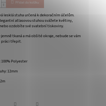
Přidat do košíku
á lesklá stuha určená k dekoračním účelům.
legantní atlasovou stuhou svážete květiny,
 nebo ozdobíte své svatební tiskoviny.
e jemně tkaná a
má obšité okraje, nebude se vám
 práci třepit.
: 100% Polyester
tuhy: 12mm
32m