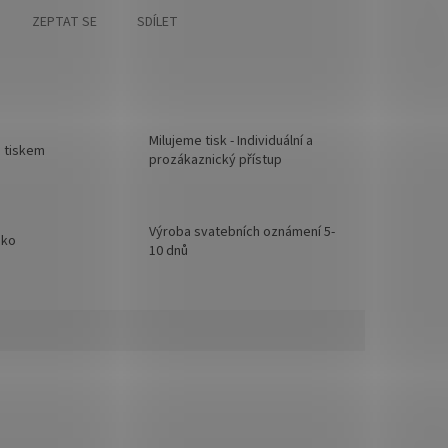
ZEPTAT SE
SDÍLET
Milujeme tisk - Individuální a
d tiskem
prozákaznický přístup
Výroba svatebních oznámení 5-
sko
10 dnů