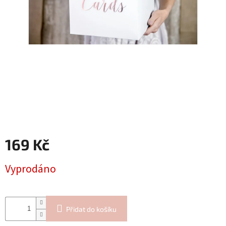
Blog
Inspirační
texty
Napište
nám
Přihlášení
169 Kč
Měrná
Vyprodáno
cena:
Přidat do košíku