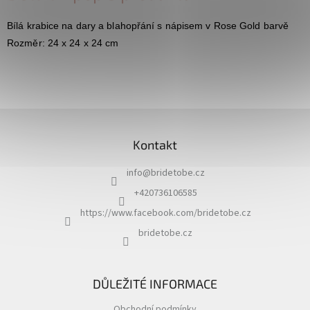
Bílá krabice na dary a blahopřání s nápisem v Rose Gold barvě
Rozměr: 24 x 24 x 24 cm
Z
á
Kontakt
p
a
info
@
bridetobe.cz
t
í
+420736106585
https://www.facebook.com/bridetobe.cz
bridetobe.cz
DŮLEŽITÉ INFORMACE
Obchodní podmínky