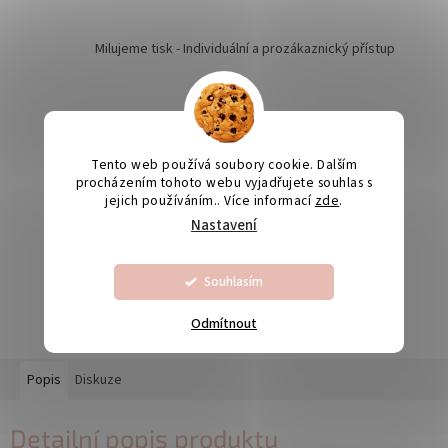
Milujeme tisk - Individuální a prozákaznický přístup
Kvalita je naší prioritou
Tento web používá soubory cookie. Dalším
procházením tohoto webu vyjadřujete souhlas s
jejich používáním.. Více informací
zde
.
Odesíláme na Slovensko
Nastavení
Souhlasím
Výroba svatebních oznámení 5-10 dnů
Odmítnout
Popis
Diskuze
Detailní popis produktu