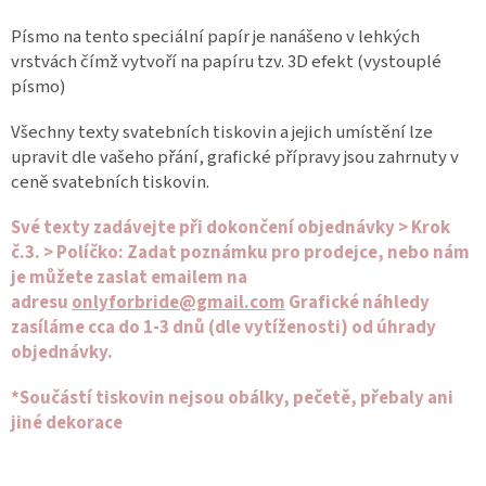
Písmo na tento speciální papír je nanášeno v lehkých
vrstvách čímž vytvoří na papíru tzv. 3D efekt (vystouplé
písmo)
Všechny texty svatebních tiskovin a jejich umístění lze
upravit dle vašeho přání, grafické přípravy jsou zahrnuty v
ceně svatebních tiskovin.
Své texty zadávejte při dokončení objednávky > Krok
č.3. > Políčko: Zadat poznámku pro prodejce, nebo nám
je můžete zaslat emailem na
adresu
onlyforbride@gmail.com
Grafické náhledy
zasíláme cca do 1-3 dnů (dle vytíženosti) od úhrady
objednávky.
*Součástí tiskovin nejsou obálky, pečetě, přebaly ani
jiné dekorace