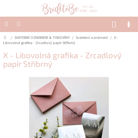
Přejít
na
obsah
NÁKUP
KOŠÍK
Domů
/
SVATEBNÍ OZNÁMENÍ & TISKOVINY
/
Svatební oznámení
/
X -
SVATEBNÍ
OZNÁMENÍ
Libovolná grafika - Zrcadlový papír Stříbrný
&
TISKOVINY
X - Libovolná grafika - Zrcadlový
papír Stříbrný
SVATEBNÍ
DEKORACE
PŮJČOVNA
Často
kladené
dotazy
-
Svatební
oznámení
Svatební