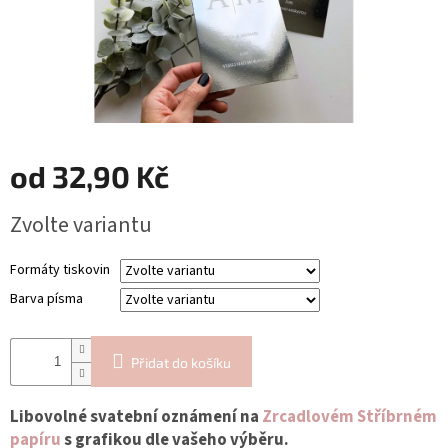
Blog
Inspirační
texty
Napište
nám
Přihlášení
od
32,90 Kč
Měrná
Zvolte variantu
cena:
Formáty tiskovin
Barva písma
Přidat do košíku
Libovolné svatební oznámení na
Zrcadlovém Stříbrném
papíru
s grafikou dle vašeho výběru.