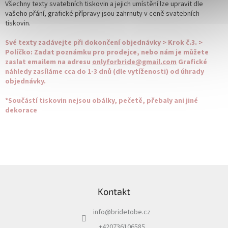
Všechny texty svatebních tiskovin a jejich umístění lze upravit dle
vašeho přání, grafické přípravy jsou zahrnuty v ceně svatebních
tiskovin.
Své texty zadávejte při dokončení objednávky > Krok č.3. >
Políčko: Zadat poznámku pro prodejce, nebo nám je můžete
zaslat emailem na adresu
onlyforbride@gmail.com
Grafické
náhledy zasíláme cca do 1-3 dnů (dle vytíženosti) od úhrady
objednávky.
*Součástí tiskovin nejsou obálky, pečetě, přebaly ani jiné
dekorace
Z
á
Kontakt
p
a
info
@
bridetobe.cz
t
í
+420736106585