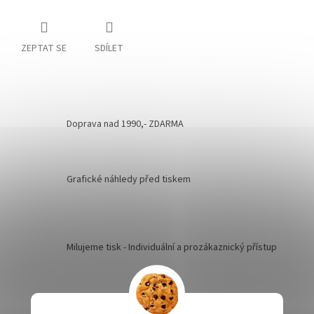
ZEPTAT SE
SDÍLET
Doprava nad 1990,- ZDARMA
Grafické náhledy před tiskem
Milujeme tisk - Individuální a prozákaznický přístup
Kvalita je naší prioritou