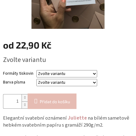
Blog
Inspirační
texty
Napište
nám
od
22,90 Kč
Přihlášení
Měrná
Zvolte variantu
cena:
Formáty tiskovin
Barva písma
Přidat do košíku
Elegantní svatební oznámení
Juliette
na bílém sametově
hebkém svatebním papíru s gramáží 290g/m2.