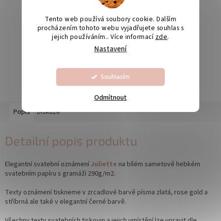
Tento web používá soubory cookie. Dalším
procházením tohoto webu vyjadřujete souhlas s
Odesíláme na Slovensko
jejich používáním.. Více informací
zde
.
Nastavení
Výroba svatebních oznámení 5-10 dnů
Souhlasím
Odmítnout
Popis
Diskuze
Detailní popis produktu
Elegantní svatební oznámení
Juliette
na bílém sametově hebkém
svatebním papíru s gramáží 290g/m2.
Texty oznámení tiskneme v zrcadlové barvě písma zlatá, rose gold a
stříbrná ale také v elegantní černé barvě.
Všechny texty svatebních tiskovin a jejich umístění lze upravit dle