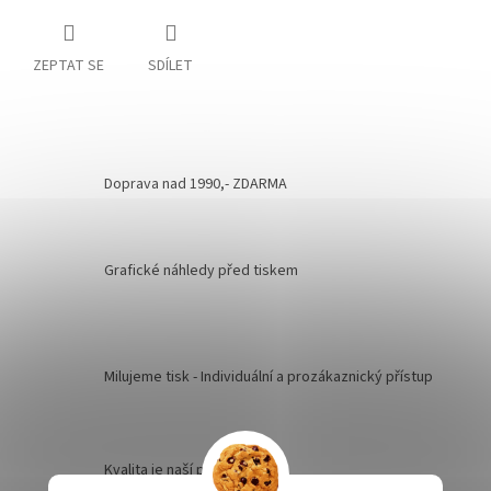
ZEPTAT SE
SDÍLET
Doprava nad 1990,- ZDARMA
Grafické náhledy před tiskem
Milujeme tisk - Individuální a prozákaznický přístup
Kvalita je naší prioritou