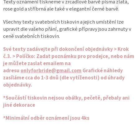
Texty oznámení tiskneme v zrcadlové barvě písma zlatá,
rose gold a stříbrná ale také v elegantní černé barvě.
Všechny texty svatebních tiskovin a jejich umístění lze
upravit dle vašeho přání, grafické přípravy jsou zahrnuty v
ceně svatebních tiskovin.
Své texty zadávejte při dokončení objednávky > Krok
č.3. > Políčko: Zadat poznámku pro prodejce, nebo nám
je můžete zaslat emailem na
adresu
onlyforbride@gmail.com
Grafické náhledy
zasíláme cca do 1-3 dnů (dle vytíženosti) od úhrady
objednávky.
*Součástí tiskovin nejsou obálky, pečetě, přebaly ani
jiné dekorace
*Minimální odběr oznámení jsou 4ks