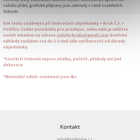
vašeho přání, grafické přípravy jsou zahrnuty v ceně svatebních
tiskovin.
Své texty zadávejte při dokončení objednávky > Krok č.3. >
Políčko: Zadat poznámku pro prodejce, nebo nám je můžete
zaslat emailem na adresu
onlyforbride@gmail.com
Grafické
náhledy zasíláme cca do 1-3 dnů (dle vytíženosti) od úhrady
objednávky.
*Součástí tiskovin nejsou obálky, pečetě, přebaly ani jiné
dekorace
*Minimální odběr oznámení jsou 4ks
Z
á
Kontakt
p
a
info
@
bridetobe.cz