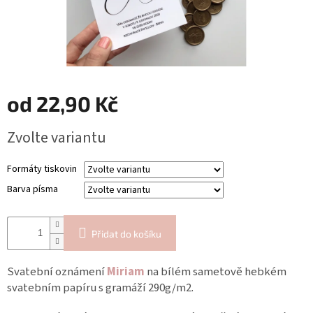
Blog
Inspirační
texty
Napište
nám
od
22,90 Kč
Přihlášení
Měrná
Zvolte variantu
cena:
Formáty tiskovin
Barva písma
Přidat do košíku
Svatební oznámení
Miriam
na bílém sametově hebkém
svatebním papíru s gramáží 290g/m2.