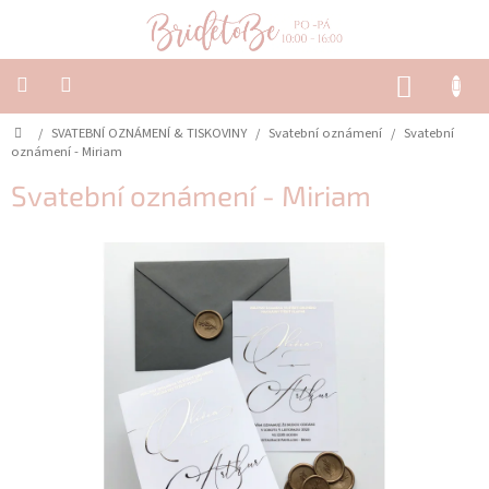
Přejít
na
obsah
NÁKUP
KOŠÍK
Domů
/
SVATEBNÍ OZNÁMENÍ & TISKOVINY
/
Svatební oznámení
/
Svatební
SVATEBNÍ
OZNÁMENÍ
oznámení - Miriam
&
TISKOVINY
Svatební oznámení - Miriam
SVATEBNÍ
DEKORACE
PŮJČOVNA
Často
kladené
dotazy
-
Svatební
oznámení
Svatební