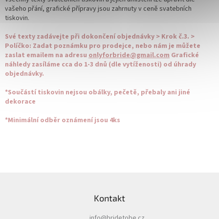
vašeho přání, grafické přípravy jsou zahrnuty v ceně svatebních
tiskovin.
Své texty zadávejte při dokončení objednávky > Krok č.3. >
Políčko: Zadat poznámku pro prodejce, nebo nám je můžete
zaslat emailem na adresu
onlyforbride@gmail.com
Grafické
náhledy zasíláme cca do 1-3 dnů (dle vytíženosti) od úhrady
objednávky.
*Součástí tiskovin nejsou obálky, pečetě, přebaly ani jiné
dekorace
*Minimální odběr oznámení jsou 4ks
Z
á
Kontakt
p
a
info
@
bridetobe.cz