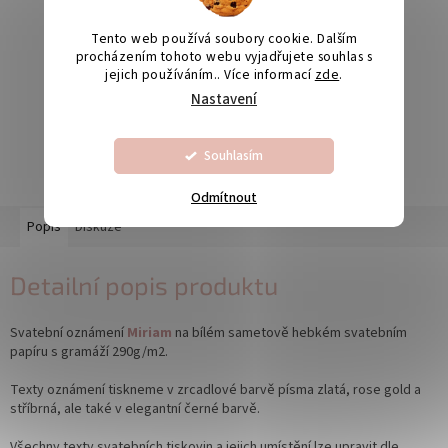
Tento web používá soubory cookie. Dalším
procházením tohoto webu vyjadřujete souhlas s
Odesíláme na Slovensko
jejich používáním.. Více informací
zde
.
Nastavení
Výroba svatebních oznámení 5-10 dnů
Souhlasím
Odmítnout
Popis
Diskuze
Detailní popis produktu
Svatební oznámení
Miriam
na bílém sametově hebkém svatebním
papíru s gramáží 290g/m2.
Texty oznámení tiskneme v zrcadlové barvě písma zlatá, rose gold a
stříbrná, ale také v elegantní černé barvě.
Všechny texty svatebních tiskovin a jejich umístění lze upravit dle