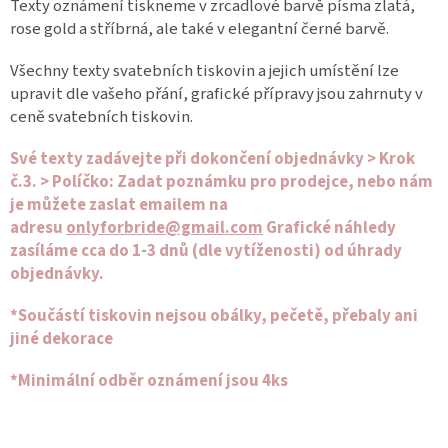
Texty oznámení tiskneme v zrcadlové barvě písma zlatá,
rose gold a stříbrná, ale také v elegantní černé barvě.
Všechny texty svatebních tiskovin a jejich umístění lze
upravit dle vašeho přání, grafické přípravy jsou zahrnuty v
ceně svatebních tiskovin.
Své texty zadávejte při dokončení objednávky > Krok
č.3. > Políčko: Zadat poznámku pro prodejce, nebo nám
je můžete zaslat emailem na
adresu
onlyforbride@gmail.com
Grafické náhledy
zasíláme cca do 1-3 dnů (dle vytíženosti) od úhrady
objednávky.
*Součástí tiskovin nejsou obálky, pečetě, přebaly ani
jiné dekorace
*Minimální odběr oznámení jsou 4ks