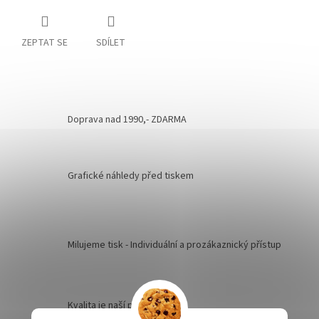
ZEPTAT SE
SDÍLET
Doprava nad 1990,- ZDARMA
Grafické náhledy před tiskem
Milujeme tisk - Individuální a prozákaznický přístup
Kvalita je naší prioritou