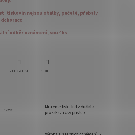
ávky.
tí tiskovin nejsou obálky, pečetě, přebaly
é dekorace
ální odběr oznámení jsou 4ks
ZEPTAT SE
SDÍLET
Milujeme tisk - Individuální a
d tiskem
prozákaznický přístup
Výroba svatebních oznámení 5-