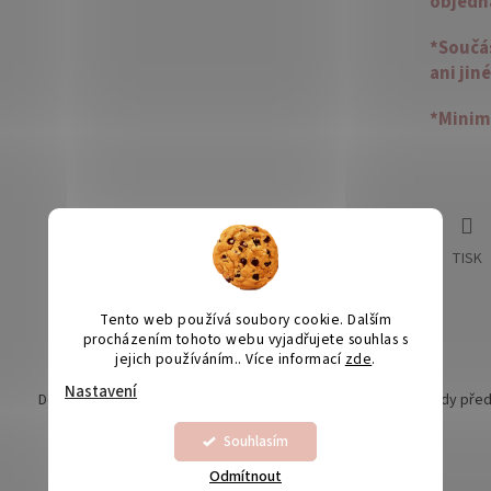
objedn
*Součás
ani jin
*Minim
TISK
Tento web používá soubory cookie. Dalším
procházením tohoto webu vyjadřujete souhlas s
jejich používáním.. Více informací
zde
.
Nastavení
Doprava nad 1990,- ZDARMA
Grafické náhledy pře
Souhlasím
Odmítnout