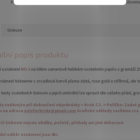
Kvalita je naší prioritou
Odesíláme na Sloven
Diskuze
ilní popis produktu
í oznámení
NO.1
na bílém sametově hebkém svatebním papíru s gramáží 2
námení tiskneme v zrcadlové barvě písma zlatá, rose gold a stříbrná, ale t
texty svatebních tiskovin a jejich umístění lze upravit dle vašeho přání, gr
ty zadávejte při dokončení objednávky > Krok č.3. > Políčko: Zada
m na adresu
onlyforbride@gmail.com
Grafické náhledy zasíláme cca 
tí tiskovin nejsou obálky, pečetě, přebaly ani jiné dekorace
lní odběr oznámení jsou 4ks