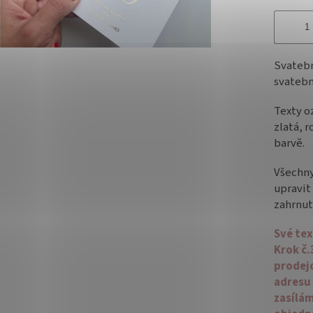
Svateb
svatebn
Texty o
zlatá, r
barvě.
Všechny
upravit 
zahrnut
Své tex
Krok č.
prodej
adresu
zasílám