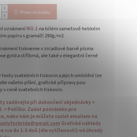
Přidat do košíku
ní oznámení
NO.1
na bílém sametově hebkém
ím papíru s gramáží 290g/m2.
známení tiskneme v zrcadlové barvě písma
ose gold a stříbrná, ale také v elegantní černé
 texty svatebních tiskovin a jejich umístění lze
dle vašeho přání, grafické přípravy jsou
y v ceně svatebních tiskovin.
ty zadávejte při dokončení objednávky >
3. > Políčko: Zadat poznámku pro
ce, nebo nám je můžete zaslat emailem na
onlyforbride@gmail.com
Grafické náhledy
e cca do 1-3 dnů (dle vytíženosti) od úhrady