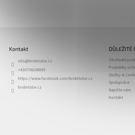
Z
á
p
Kontakt
DŮLEŽITÉ
a
t
Obchodní pod
info
@
bridetobe.cz
í
Podmínky ochr
+420736106585
Služby & Cení
https://www.facebook.com/bridetobe.cz
Spolupráce
bridetobe.cz
Napište nám
Kontakt