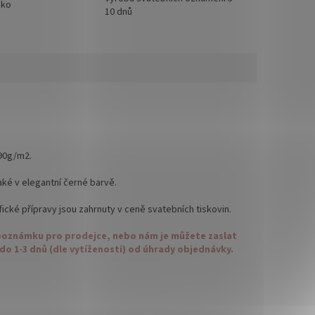
sko
10 dnů
90g/m2.
aké v elegantní černé barvě.
afické přípravy jsou zahrnuty v ceně svatebních tiskovin.
t poznámku pro prodejce, nebo nám je můžete zaslat
do 1-3 dnů (dle vytíženosti) od úhrady objednávky.