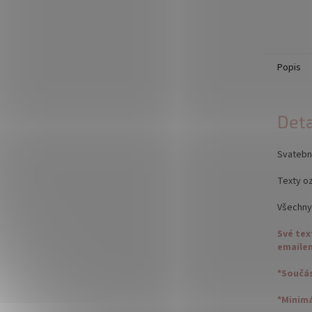
Popis
Deta
Svatebn
Texty oz
Všechny 
Své tex
emaile
*Součás
*Minimá