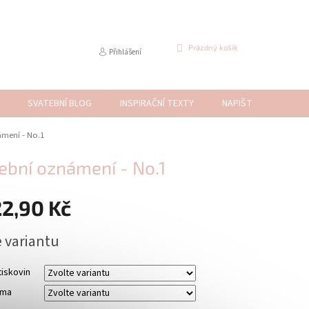
NÁKUPNÍ
Prázdný košík
Přihlášení
KOŠÍK
SVATEBNÍ BLOG
INSPIRAČNÍ TEXTY
NAPIŠTE NÁM
ámení - No.1
ební oznámení - No.1
22,90 Kč
e variantu
iskovin
sma