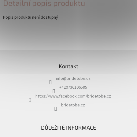
Detailní popis produktu
Popis produktu není dostupný
Z
á
Kontakt
p
a
info
@
bridetobe.cz
t
í
+420736106585
https://www.facebook.com/bridetobe.cz
bridetobe.cz
DŮLEŽITÉ INFORMACE