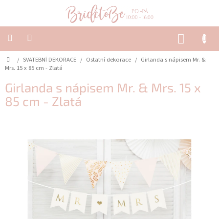
Přejít
na
obsah
NÁKUP
KOŠÍK
Domů
/
SVATEBNÍ DEKORACE
/
Ostatní dekorace
/
Girlanda s nápisem Mr. &
SVATEBNÍ
OZNÁMENÍ
Mrs. 15 x 85 cm - Zlatá
&
TISKOVINY
Girlanda s nápisem Mr. & Mrs. 15 x
85 cm - Zlatá
SVATEBNÍ
DEKORACE
PŮJČOVNA
Často
kladené
dotazy
-
Svatební
oznámení
Svatební