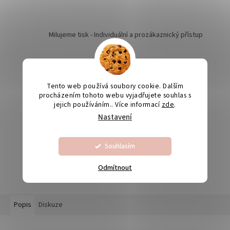
Milujeme tisk - Individuální a prozákaznický přístup
Kvalita je naší prioritou
Tento web používá soubory cookie. Dalším
procházením tohoto webu vyjadřujete souhlas s
jejich používáním.. Více informací
zde
.
Nastavení
Odesíláme na Slovensko
Souhlasím
Výroba svatebních oznámení 5-10 dnů
Odmítnout
Popis
Diskuze