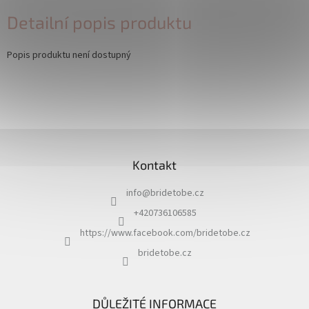
Detailní popis produktu
Popis produktu není dostupný
Z
á
Kontakt
p
a
info
@
bridetobe.cz
t
í
+420736106585
https://www.facebook.com/bridetobe.cz
bridetobe.cz
DŮLEŽITÉ INFORMACE