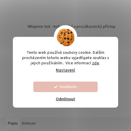
Milujeme tisk - Individuální a prozákaznický přístup
Kvalita je naší prioritou
Tento web používá soubory cookie. Dalším
procházením tohoto webu vyjadřujete souhlas s
jejich používáním.. Více informací
zde
.
Nastavení
Odesíláme na Slovensko
Souhlasím
Výroba svatebních oznámení 5-10 dnů
Odmítnout
Popis
Diskuze