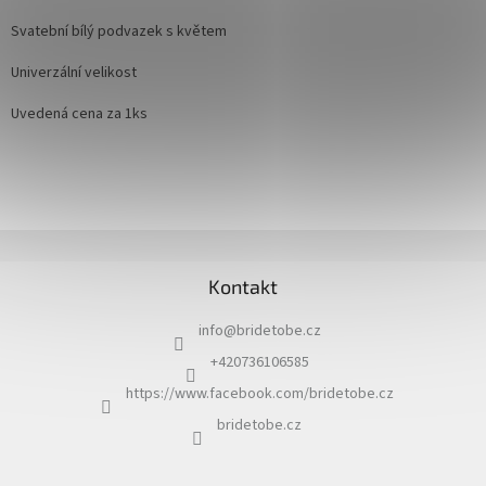
Svatební bílý podvazek s květem
Univerzální velikost
Uvedená cena za 1ks
Z
á
Kontakt
p
a
info
@
bridetobe.cz
t
í
+420736106585
https://www.facebook.com/bridetobe.cz
bridetobe.cz