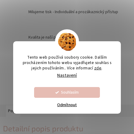
Milujeme tisk - Individuální a prozákaznický přístup
Kvalita je naší prioritou
Tento web používá soubory cookie. Dalším
Odesíláme na Slovensko
procházením tohoto webu vyjadřujete souhlas s
jejich používáním.. Více informací
zde
.
Nastavení
Výroba svatebních oznámení 5-10 dnů
Souhlasím
Odmítnout
Popis
Diskuze
Detailní popis produktu