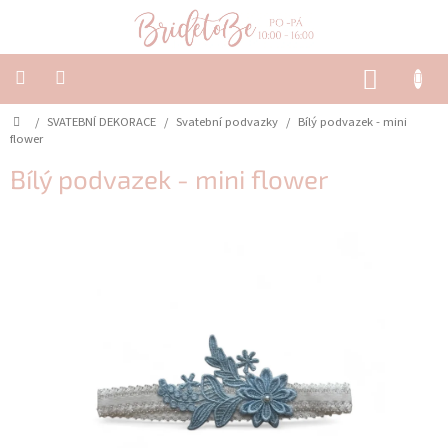
Přejít
na
obsah
NÁKUP
KOŠÍK
Domů
/
SVATEBNÍ DEKORACE
/
Svatební podvazky
/
Bílý podvazek - mini
SVATEBNÍ
OZNÁMENÍ
flower
&
TISKOVINY
Bílý podvazek - mini flower
SVATEBNÍ
DEKORACE
PŮJČOVNA
Často
kladené
dotazy
-
Svatební
oznámení
Svatební