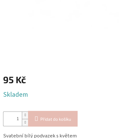
Blog
Inspirační
texty
Napište
nám
Přihlášení
95 Kč
Měrná
Skladem
cena:
Přidat do košíku
Svatební bílý podvazek s květem