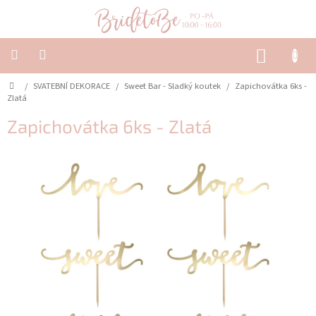
Přejít
na
obsah
NÁKUP
KOŠÍK
Domů
/
SVATEBNÍ DEKORACE
/
Sweet Bar - Sladký koutek
/
Zapichovátka 6ks -
SVATEBNÍ
OZNÁMENÍ
Zlatá
&
TISKOVINY
Zapichovátka 6ks - Zlatá
SVATEBNÍ
DEKORACE
PŮJČOVNA
Často
kladené
dotazy
-
Svatební
oznámení
Svatební