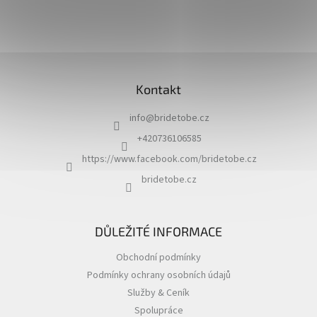
Z
á
Kontakt
p
a
info
@
bridetobe.cz
t
í
+420736106585
https://www.facebook.com/bridetobe.cz
bridetobe.cz
DŮLEŽITÉ INFORMACE
Obchodní podmínky
Podmínky ochrany osobních údajů
Služby & Ceník
Spolupráce