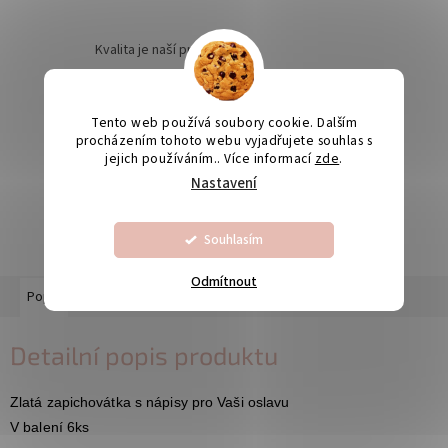
Kvalita je naší prioritou
Tento web používá soubory cookie. Dalším
Odesíláme na Slovensko
procházením tohoto webu vyjadřujete souhlas s
jejich používáním.. Více informací
zde
.
Nastavení
Výroba svatebních oznámení 5-10 dnů
Souhlasím
Odmítnout
Popis
Diskuze
Detailní popis produktu
Zlatá zapichovátka s nápisy pro Vaši oslavu
V balení 6ks