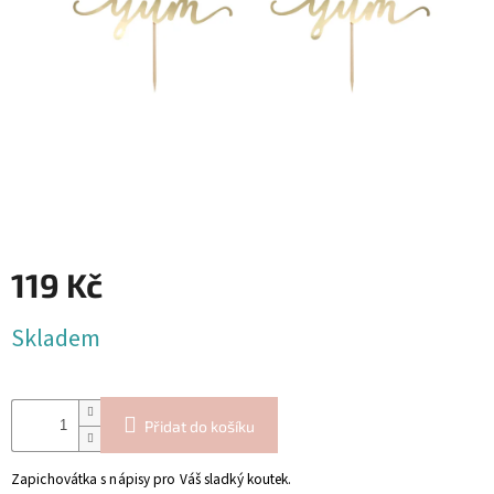
Blog
Inspirační
texty
Napište
nám
Přihlášení
119 Kč
Měrná
Skladem
cena:
Přidat do košíku
Zapichovátka s nápisy pro Váš sladký koutek.