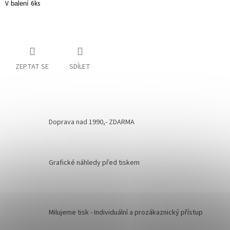
V
6ks
balení
ZEPTAT SE
SDÍLET
Doprava nad 1990,- ZDARMA
Grafické náhledy před tiskem
Milujeme tisk - Individuální a prozákaznický přístup